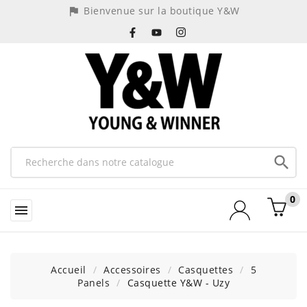
Bienvenue sur la boutique Y&W
assistant_photo

0

Accueil
Accessoires
Casquettes
5
Panels
Casquette Y&W - Uzy