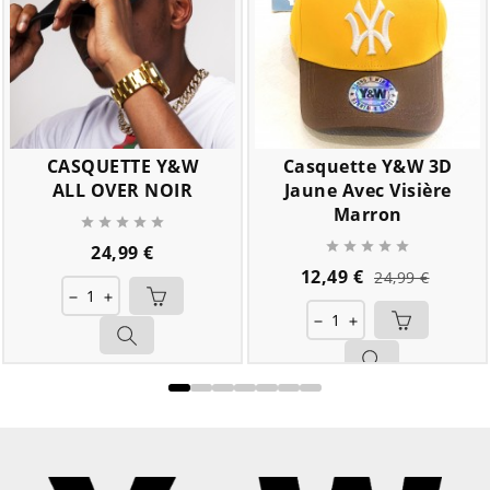
CASQUETTE Y&W
Casquette Y&W 3D
ALL OVER NOIR
Jaune Avec Visière
Marron










Prix
24,99 €
Prix
Prix
12,49 €
24,99 €
de
remove
add
base
remove
add