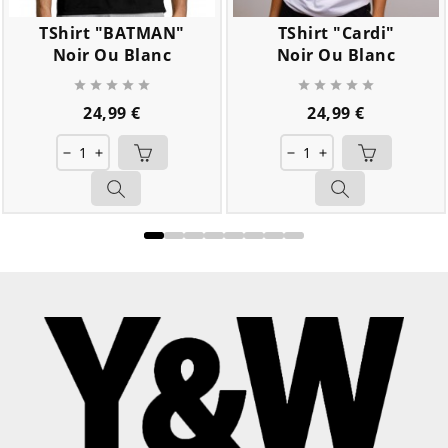
TShirt "BATMAN"
TShirt "Cardi"
Noir Ou Blanc
Noir Ou Blanc










Prix
Prix
24,99 €
24,99 €
remove
add
remove
add