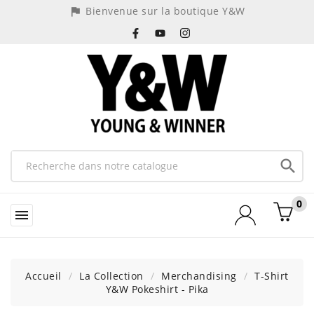
Bienvenue sur la boutique Y&W
assistant_photo

0

Accueil
La Collection
Merchandising
T-Shirt
Y&W Pokeshirt - Pika