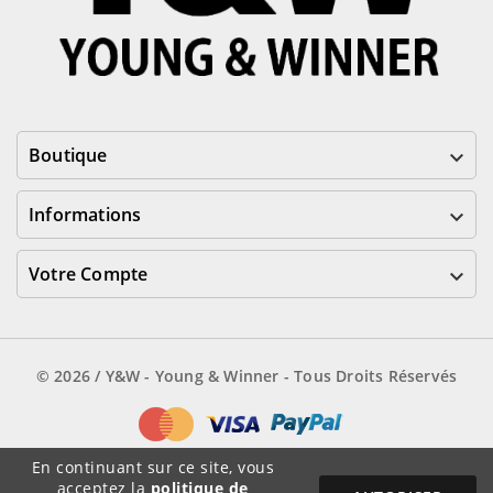
Boutique

Informations

Votre Compte

© 2026 / Y&W - Young & Winner - Tous Droits Réservés
En continuant sur ce site, vous
T-SHIRT Y&W POKESHIRT -
acceptez la
politique de