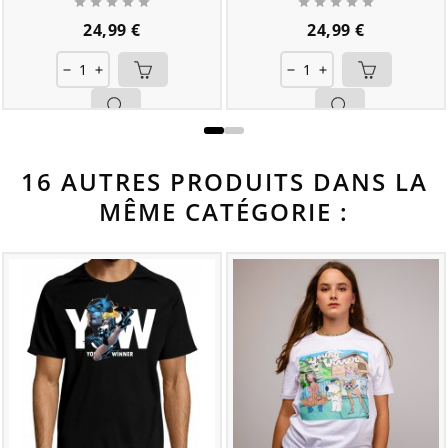










Prix
Prix
24,99 €
24,99 €
remove
add
remove
add
16 AUTRES PRODUITS DANS LA
MÊME CATÉGORIE :