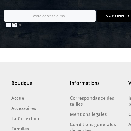
S’ABONNER
Enim
quis
fugiat
consequat
elit
minim
nisi
eu
occaecat
occaecat
deserunt
aliquip
nisi
ex
deserunt.
Boutique
Informations
Accueil
Correspondance des
I
tailles
p
Accessoires
Mentions légales
La Collection
Conditions générales
A
Familles
de ventes