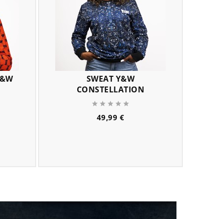
Y&W
SWEAT Y&W
SW
CONSTELLATION





rix
rix
Prix
49,99 €
e
ase
remove
add
remove