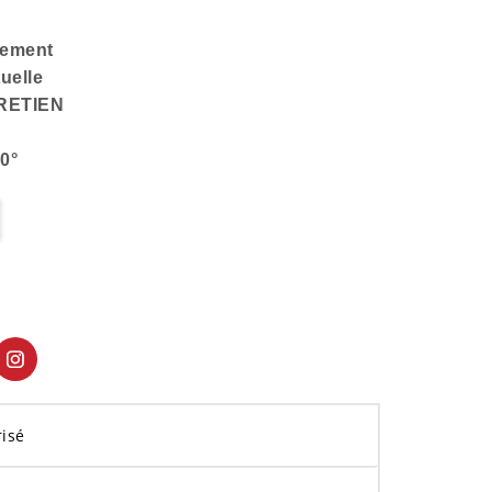
lement
tuelle
RETIEN
0°
isé