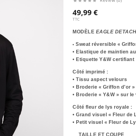
Review (0)





49,99 €
TTC
MODÈLE
EAGLE DETAC
Sweat réversible « Griffo
•
• Elastique de maintien aux
• Etiquette Y&W certifiant 
Côté imprimé :
• Tissu aspect velours
• Broderie « Griffon d'or 
• Broderie « Y&W » sur le v
Côté fleur de lys royale :
•
Grand visuel « Fleur de 
•
Petit visuel « Fleur de Ly
TAILLE ET COUPE