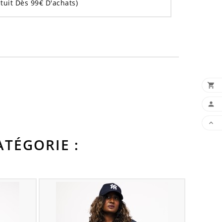
tuit Dès 99€ D'achats)

ADD

MY 

SCR
TÉGORIE :