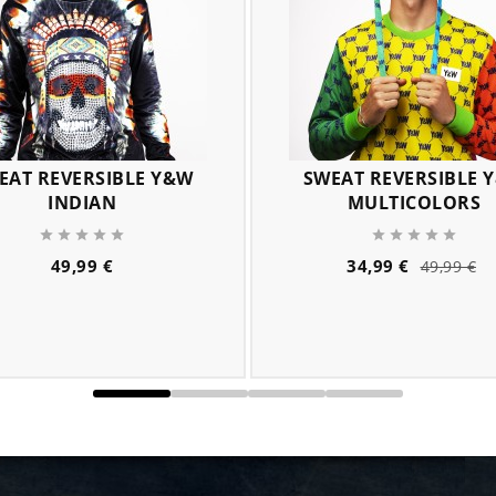
EAT REVERSIBLE Y&W
SWEAT REVERSIBLE 
INDIAN
MULTICOLORS










Prix
P
P
49,99 €
34,99 €
49,99 €
d
b
add
remove
add